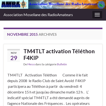
Association Mosellane des RadioAmateurs
Togg
navig
NOVEMBRE 2015
ARCHIVES
TM4TLT activation Téléthon
NOV
29
F4KIP
De
f4eso
dans la catégorie
Bulletin
TM4TLT Activation Téléthon Comme il le fait
depuis 2008 le Radio Club de Saint Avold F4KIP
participera au Téléthon à partir du vendredi 4
décembre 15 h et jusqu’au dimanche matin 12 h . L’
indicatif spécial TM4TLT a été demandé auprès de
l’agence Nationale des Fréquences . Les opérateurs