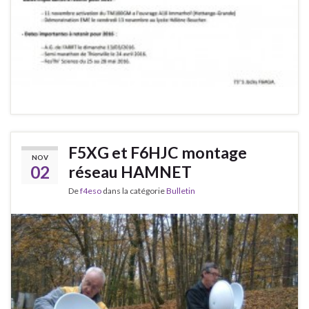
F5XG et F6HJC montage
NOV
02
réseau HAMNET
De
f4eso
dans la catégorie
Bulletin