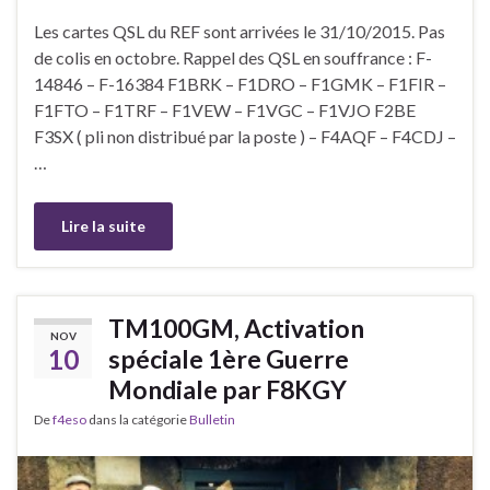
Les cartes QSL du REF sont arrivées le 31/10/2015. Pas
de colis en octobre. Rappel des QSL en souffrance : F-
14846 – F-16384 F1BRK – F1DRO – F1GMK – F1FIR –
F1FTO – F1TRF – F1VEW – F1VGC – F1VJO F2BE
F3SX ( pli non distribué par la poste ) – F4AQF – F4CDJ –
…
Lire la suite
TM100GM, Activation
NOV
10
spéciale 1ère Guerre
Mondiale par F8KGY
De
f4eso
dans la catégorie
Bulletin