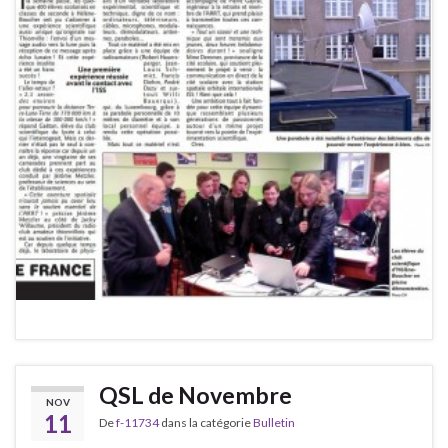
QSL de Novembre
NOV
11
De
f-11734
dans la catégorie
Bulletin