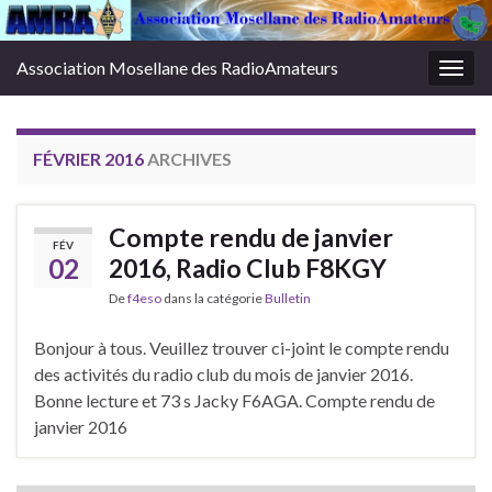
Association Mosellane des RadioAmateurs
Togg
navig
FÉVRIER 2016
ARCHIVES
Compte rendu de janvier
FÉV
02
2016, Radio Club F8KGY
De
f4eso
dans la catégorie
Bulletin
Bonjour à tous. Veuillez trouver ci-joint le compte rendu
des activités du radio club du mois de janvier 2016.
Bonne lecture et 73 s Jacky F6AGA. Compte rendu de
janvier 2016