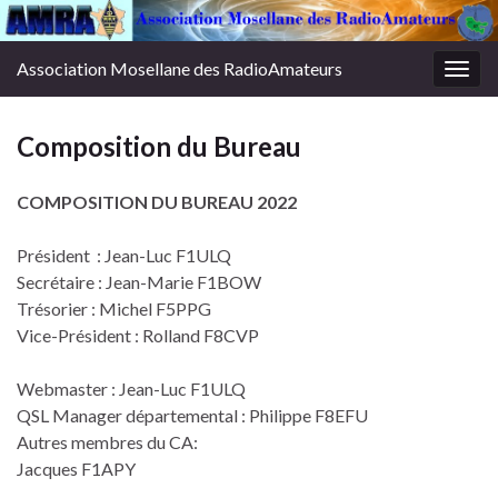
Association Mosellane des RadioAmateurs
Togg
navig
Composition du Bureau
COMPOSITION DU BUREAU 2022
Président : Jean-Luc F1ULQ
Secrétaire : Jean-Marie F1BOW
Trésorier : Michel F5PPG
Vice-Président : Rolland F8CVP
Webmaster : Jean-Luc F1ULQ
QSL Manager départemental : Philippe F8EFU
Autres membres du CA:
Jacques F1APY