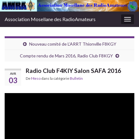
Association Mosellane des RadioAmateurs
Togg
navig
Nouveau comité de L’ARRT Thionville F8KGY
Compte rendu de Mars 2016, Radio Club F8KGY
Radio Club F4KIY Salon SAFA 2016
AVR
03
De
f4eso
dans la catégorie
Bulletin