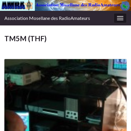
Association Mosellane des RadioAmateurs
Togg
navig
TM5M (THF)