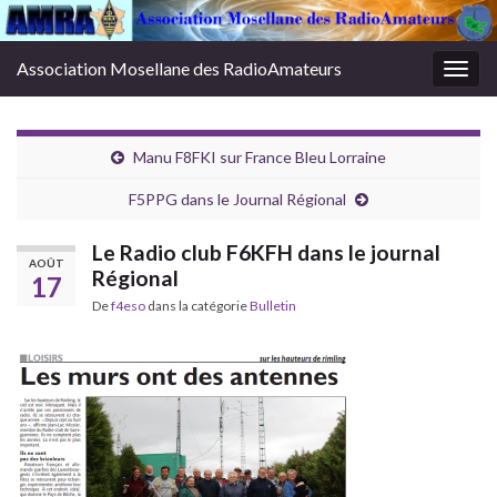
Association Mosellane des RadioAmateurs
Togg
navig
Manu F8FKI sur France Bleu Lorraine
F5PPG dans le Journal Régional
Le Radio club F6KFH dans le journal
AOÛT
Régional
17
De
f4eso
dans la catégorie
Bulletin