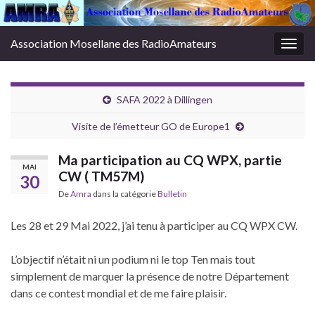
Association Mosellane des RadioAmateurs
Togg
navig
SAFA 2022 à Dillingen
Visite de l’émetteur GO de Europe1
Ma participation au CQ WPX, partie
MAI
CW ( TM57M)
30
De
Amra
dans la catégorie
Bulletin
Les 28 et 29 Mai 2022, j’ai tenu à participer au CQ WPX CW.
L’objectif n’était ni un podium ni le top Ten mais tout
simplement de marquer la présence de notre Département
dans ce contest mondial et de me faire plaisir.