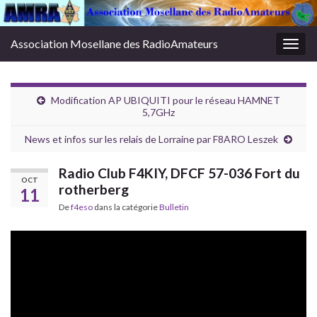
Association Mosellane des RadioAmateurs
Togg
navig
Modification AP UBIQUITI pour le réseau HAMNET
5,7GHz
News et infos sur les relais de Lorraine par F8ARO Leszek
Radio Club F4KIY, DFCF 57-036 Fort du
OCT
rotherberg
11
De
f4eso
dans la catégorie
Bulletin