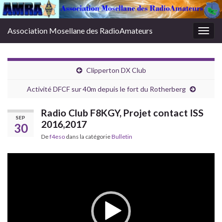
Association Mosellane des RadioAmateurs
Togg
navig
Clipperton DX Club
Activité DFCF sur 40m depuis le fort du Rotherberg
Radio Club F8KGY, Projet contact ISS
SEP
2016,2017
30
De
f4eso
dans la catégorie
Bulletin
Lecteur
vidéo