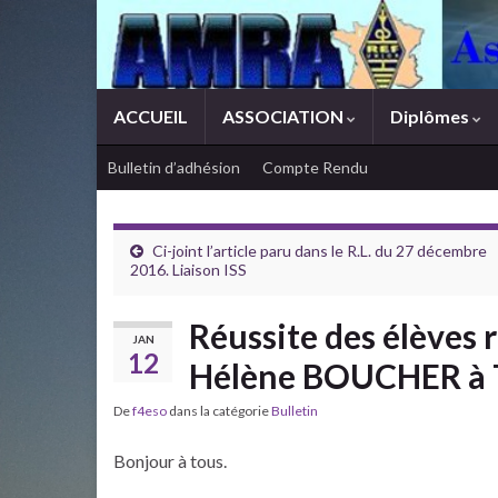
ACCUEIL
ASSOCIATION
Diplômes
Bulletin d’adhésion
Compte Rendu
Ci-joint l’article paru dans le R.L. du 27 décembre
2016. Liaison ISS
Réussite des élèves 
JAN
12
Hélène BOUCHER à
De
f4eso
dans la catégorie
Bulletin
Bonjour à tous.