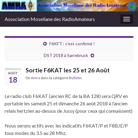
Association Mosellane des RadioAmateurs
Togg
navig
F6KFT : c’est confirmé !
DST 2018 à Sarrebruck
Sortie F6KAT les 25 et 26 Août
AOÛT
18
De
Amra
dans la catégorie
Bulletin
Le radio club F6KAT (ancien RC de la BA 128) sera QRV en
portable les samedi 25 et dimanche 26 août 2018 à l’ancien
relais hertzien au-dessus de Jussy (pour ceux qui connaissent)
Nous serons actifs avec les indicatifs F6KAT/P et F8BJE/P
tous modes du 3.5 au 28 Mhz.