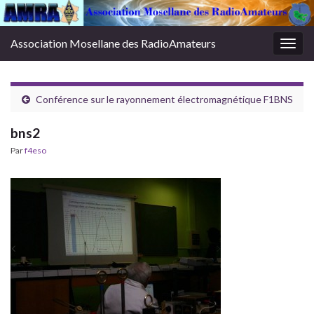
Association Mosellane des RadioAmateurs
Togg
navig
Conférence sur le rayonnement électromagnétique F1BNS
bns2
Par
f4eso