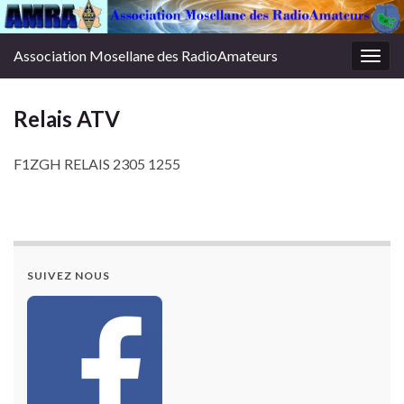
Association Mosellane des RadioAmateurs
Togg
navig
Relais ATV
F1ZGH RELAIS 2305 1255
SUIVEZ NOUS