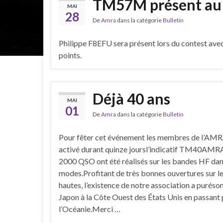
TM57M présent a
MAI
28
De
Amra
dans la catégorie
Bulletin
Philippe F8EFU sera présent lors du contest ave
points.
Déjà 40 ans
MAI
01
De
Amra
dans la catégorie
Bulletin
Pour fêter cet événement les membres de l’AMR
activé durant quinze joursl’indicatif TM40AMR
2000 QSO ont été réalisés sur les bandes HF dan
modes.Profitant de très bonnes ouvertures sur l
hautes, l’existence de notre association a puréso
Japon à la Côte Ouest des États Unis en passant 
l’Océanie.Merci …