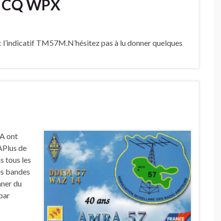
u CQ WPX
c l’indicatif TM57M.N’hésitez pas à lu donner quelques
A ont
APlus de
s tous les
es bandes
nner du
par