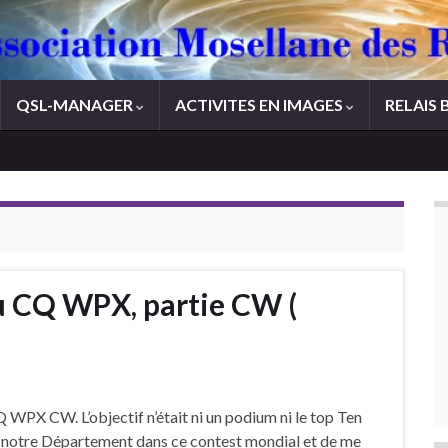
QSL-MANAGER
ACTIVITES EN IMAGES
RELAIS 
u CQ WPX, partie CW (
Q WPX CW. L’objectif n’était ni un podium ni le top Ten
 notre Département dans ce contest mondial et de me