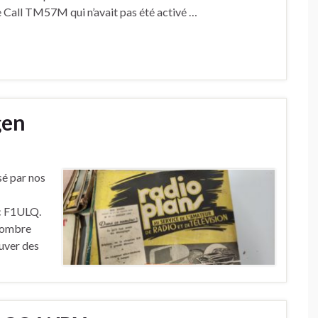
r le Call TM57M qui n’avait pas été activé …
gen
sé par nos
c F1ULQ.
 nombre
ouver des