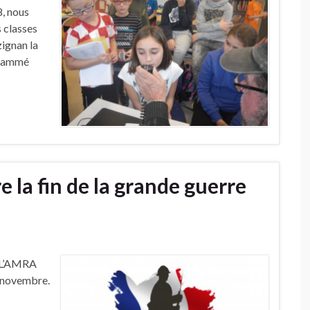
, nous
 classes
ignan la
grammé
a fin de la grande guerre
, L’AMRA
4 novembre.