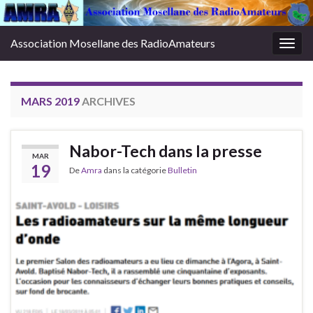
Association Mosellane des RadioAmateurs
Togg
navig
MARS 2019
ARCHIVES
Nabor-Tech dans la presse
MAR
19
De
Amra
dans la catégorie
Bulletin