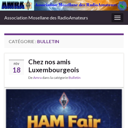
Association Mosellane des RadioAmateurs
Togg
navig
CATÉGORIE :
BULLETIN
Chez nos amis
FÉV
18
Luxembourgeois
De
Amra
dans la catégorie
Bulletin