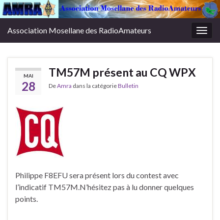
Association Mosellane des RadioAmateurs
Togg
navig
TM57M présent au CQ WPX
MAI
28
De
Amra
dans la catégorie
Bulletin
Philippe F8EFU sera présent lors du contest avec
l’indicatif TM57M.N’hésitez pas à lu donner quelques
points.