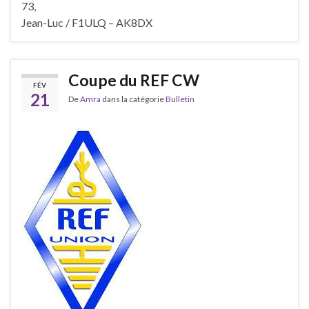
73,
Jean-Luc / F1ULQ – AK8DX
Coupe du REF CW
FÉV
21
De
Amra
dans la catégorie
Bulletin