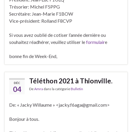
Trésorier: Michel F5PPG
Secrétaire: Jean-Marie F1BOW
Vice-président: Rolland F8CVP
Si vous avez oublié de cotiser l’année dernière ou
souhaitez réadhérer, veuillez utiliser le
formulair
e
bonne fin de Week-End,
Téléthon 2021 à Thionville.
DÉC
04
De
Amra
dans la catégorie
Bulletin
De: « Jacky Willaume » <jacky.f6aga@gmail.com>
Bonjour à tous.