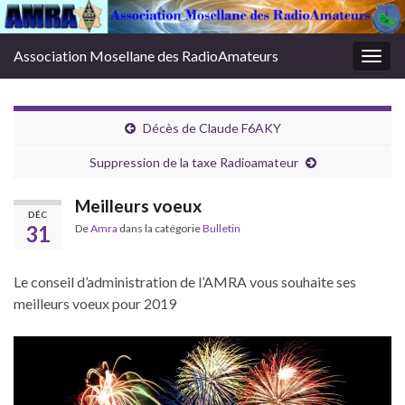
Association Mosellane des RadioAmateurs
Togg
navig
Décès de Claude F6AKY
Suppression de la taxe Radioamateur
Meilleurs voeux
DÉC
31
De
Amra
dans la catégorie
Bulletin
Le conseil d’administration de l’AMRA vous souhaite ses
meilleurs voeux pour 2019