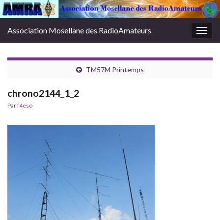
Association Mosellane des RadioAmateurs
Togg
navig
TM57M Printemps
chrono2144_1_2
Par
f4eso