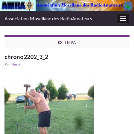
Association Mosellane des RadioAmateurs
Togg
navig
TM9A
chrono2202_3_2
Par
f4eso